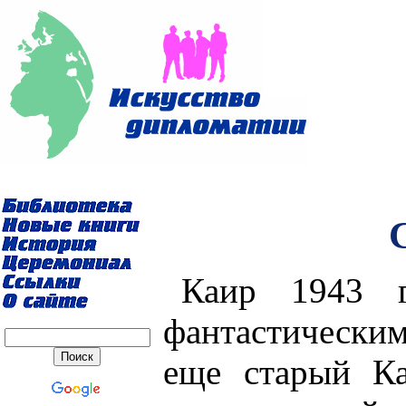
Каир 1943 г
фантастически
еще старый К