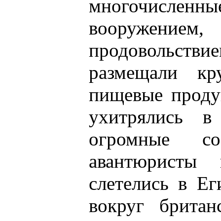
многочисле
вооружен
продовольстви
размещали к
пищевые проду
ухитрялись в
огромные со
авантюристы
слетелись в Е
вокруг британ