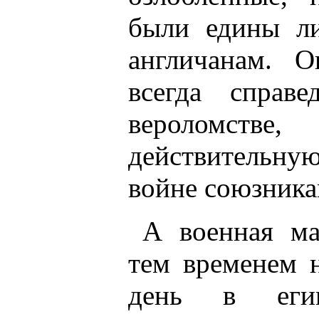
были едины л
англичанам. 
всегда справ
вероломств
действительн
войне союзникам
А военная ма
тем временем 
день в егип