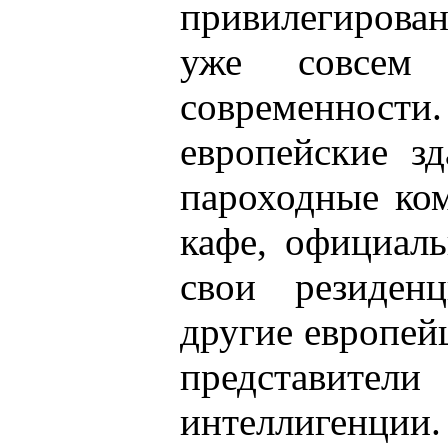
привилегирова
уже совсем 
современност
европейские з
пароходные ко
кафе, официал
свои резиден
другие европей
представит
интеллигенции