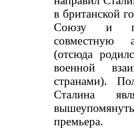
направил Стали
в британской г
Союзу и пре
совместную а
(отсюда родил
военной вза
странами). П
Сталина яв
вышеупомянут
премьера.