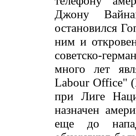
телефону аме
Джону Вайна
остановился Го
ним и открове
советско-герма
много лет явля
Labour Office"
при Лиге Наци
назначен амер
еще до напа