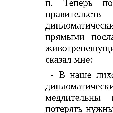
п. Теперь по
правительст
дипломатичес
прямыми посл
животрепещущи
сказал мне:
- В наше лих
дипломатич
медлительны 
потерять нужны