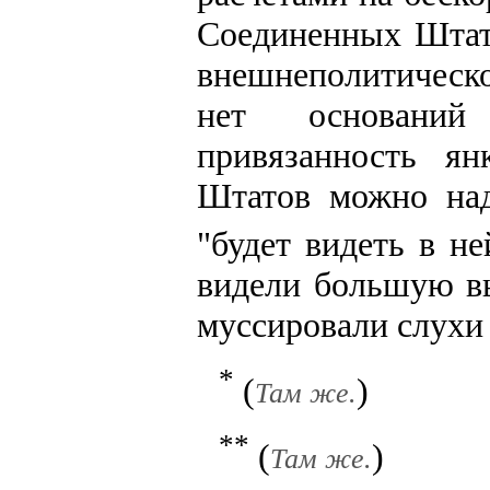
Соединенных Штато
внешнеполитическ
нет оснований
привязанность я
Штатов можно над
"будет видеть в н
видели большую вы
муссировали слухи 
*
(
)
Там же.
**
(
)
Там же.