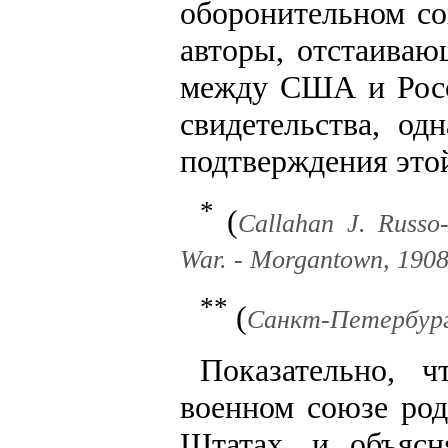
оборонительном со
авторы, отстаива
между США и Росс
свидетельства, од
подтверждения этой
*
(
Callahan J. Russo
War. - Morgantown, 1908.
**
(
Санкт-Петербургс
Показательно, ч
военном союзе род
Штатах, и объясн