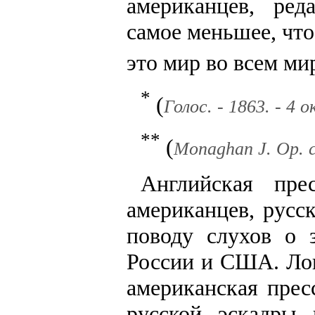
американцев, ред
самое меньшее, что
это мир во всем ми
*
(
Голос. - 1863. - 4 о
**
(
Monaghan J. Op. ci
Английская пре
американцев, русс
поводу слухов о 
России и США. Лон
американская прес
русской эскадры