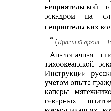
неприятельской т
эскадрой на с
неприятельских ко
*
(
Красный архив. - 193
Аналогичная ин
тихоокеанской эс
Инструкции русс
учетом опыта граж
каперы мятежник
северных штато
коммуникациях, к