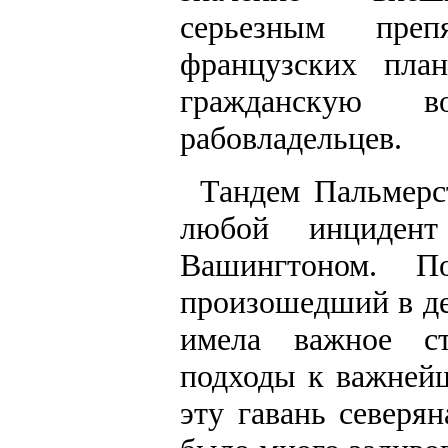
серьезным преп
французских пла
гражданскую 
рабовладельцев.
Тандем Пальмерст
любой инциден
Вашингтоном. По
произошедший в де
имела важное ст
подходы к важней
эту гавань северя