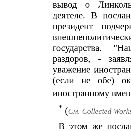
вывод о Линколь
деятеле. В посла
президент подче
внешнеполитиче
государства. "Н
раздоров, - заяв
уважение иностран
(если не обе) о
иностранному вмеш
*
(
См. Collected Works.
В этом же посла