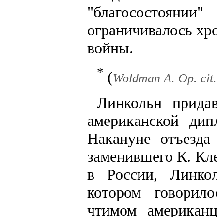
"благосостояни
ограничивалось хр
войны.
*
(
Woldman A. Op. cit. 
Линкольн придав
американской дип
Накануне отъезда
заменившего К. Кл
в России, Линко
котором говорил
чтимом американ