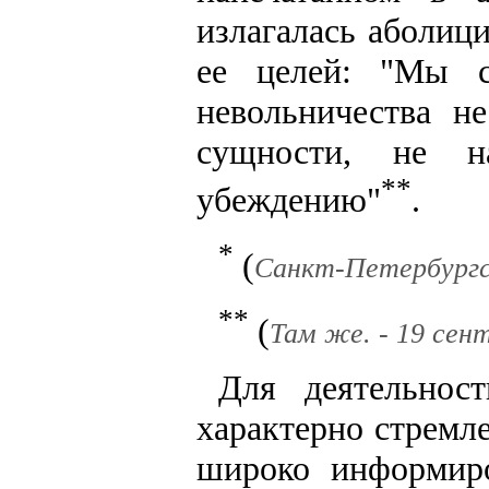
излагалась аболиц
ее целей: "Мы с
невольничества н
сущности, не 
**
убеждению"
.
*
(
Санкт-Петербургск
**
(
Там же. - 19 сент
Для деятельнос
характерно стремле
широко информир