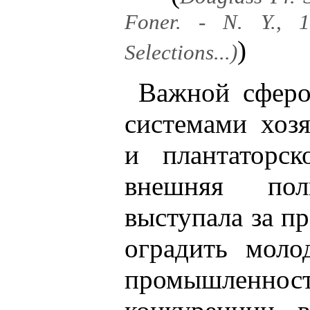
Foner. - N. Y., 
)
Selections...)
Важной сферо
системами хоз
и плантаторско
внешняя пол
выступала за п
оградить мол
промышленнос