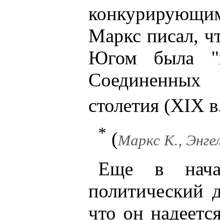
конкурирующим
Маркс писал, ч
Югом была "х
Соединенных 
столетия (XIX в.
*
(
Маркс К., Энгель
Еще в нача
политический д
что он надеетс