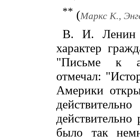
**
(
Маркс К., Энгел
В. И. Ленин
характер граж
"Письме к а
отмечал: "Исто
Америки откры
действител
действительно
было так нем