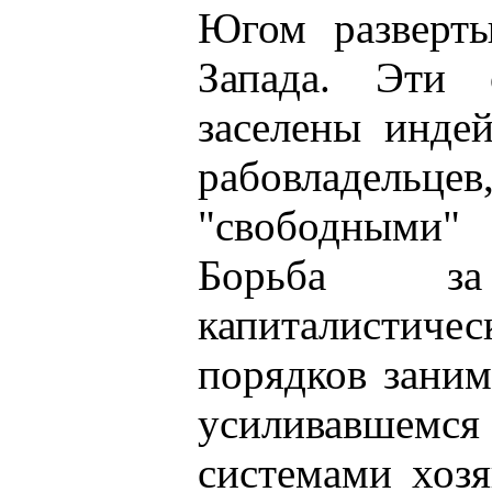
Югом разверты
Запада. Эти 
заселены инде
рабовладельце
"свободными" 
Борьба за
капиталистиче
порядков заним
усиливавшемся
системами хоз