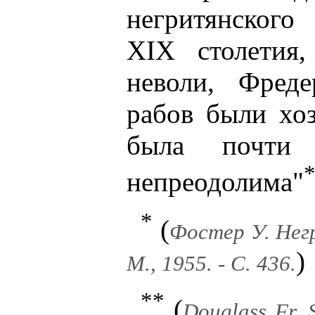
негритянского
XIX столетия
неволи, Фреде
рабов были хоз
была почти
непреодолима"
*
(
Фостер У. Нег
)
М., 1955. - С. 436.
**
(
Douglass Fr. S