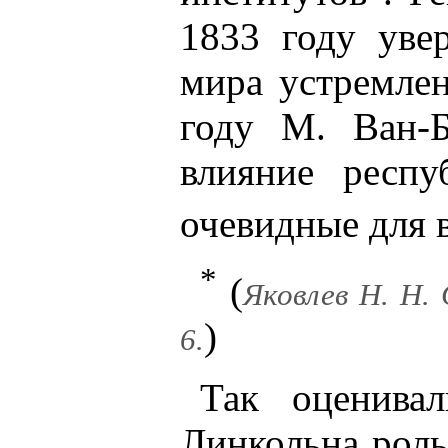
1833 году увер
мира устремлен
году М. Ван-
влияние респу
очевидные для в
*
(
Яковлев Н. Н. 
)
6.
Так оценива
Линкольна рол