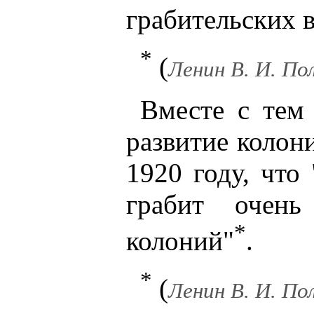
грабительских в
*
(
Ленин В. И. Полн
Вместе с тем
развитие колон
1920 году, что 
грабит очен
*
колоний"
.
*
(
Ленин В. И. Полн