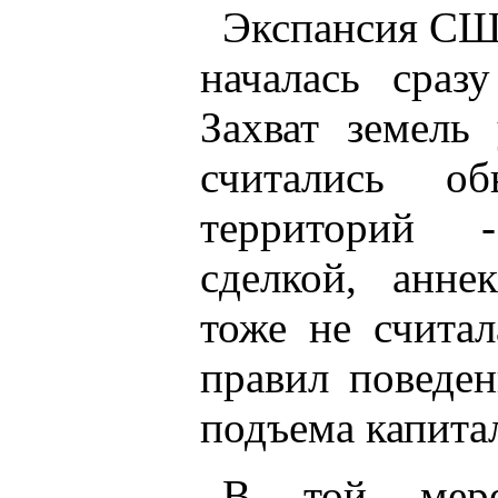
Экспансия СШ
началась сраз
Захват земель
считались о
территорий 
сделкой, анне
тоже не счита
правил поведе
подъема капита
В той мере