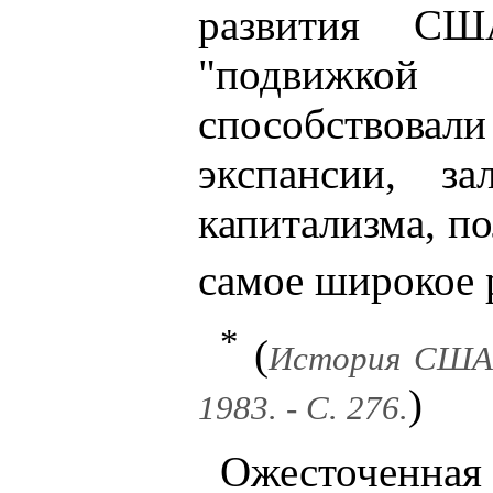
развития СШ
"подвижкой
способствова
экспансии, з
капитализма, п
самое широкое 
*
(
История США. В
)
1983. - С. 276.
Ожесточенна