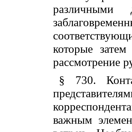
различными 
заблаговрем
соответствую
которые затем
рассмотрение р
§ 730. Конт
представителя
корреспонден
важным элеме