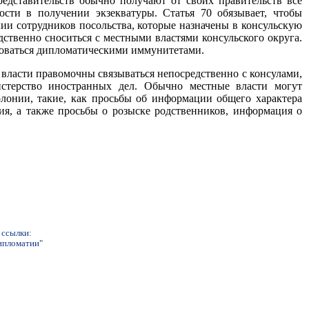
редставительств обычно получают от своих правительств все
ости в получении экзекватуры. Статья 70 обязывает, чтобы
лии сотрудников посольства, которые назначены в консульскую
ственно сноситься с местными властями консульского округа.
зоваться дипломатическими иммунитетами.
 власти правомочны связываться непосредственно с консулами,
истерство иностранных дел. Обычно местные власти могут
олонии, такие, как просьбы об информации общего характера
ия, а также просьбы о розыске родственников, информация о
 ссылки:
дипломатии"