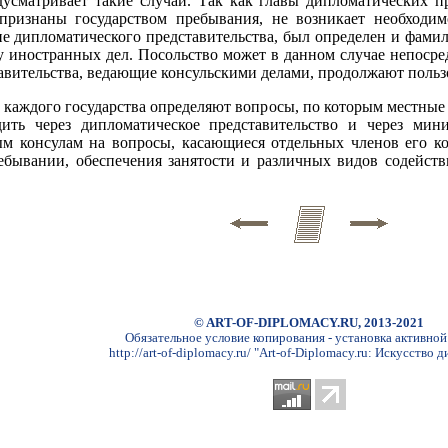
дусматривает такие случаи. Так как главы дипломатических п
признаны государством пребывания, не возникает необходим
ие дипломатического представительства, был определен и фами
иностранных дел. Посольство может в данном случае непосред
авительства, ведающие консульскими делами, продолжают поль
 каждого государства определяют вопросы, по которым местные
ить через дипломатическое представительство и через мин
ым консулам на вопросы, касающиеся отдельных членов его к
ебывании, обеспечения занятости и различных видов содейств
© ART-OF-DIPLOMACY.RU, 2013-2021
Обязательное условие копирования - установка активной
http://art-of-diplomacy.ru/ "Art-of-Diplomacy.ru: Искусство 