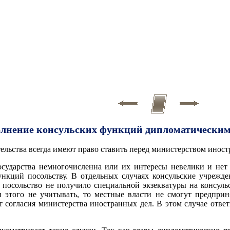
лнение консульских функций дипломатическим
ельства всегда имеют право ставить перед министерством иност
осударства немногочисленна или их интересы невелики и нет 
ункций посольству. В отдельных случаях консульские учрежд
и посольство не получило специальной экзекватуры на консуль
и этого не учитывать, то местные власти не смогут предпр
т согласия министерства иностранных дел. В этом случае отве