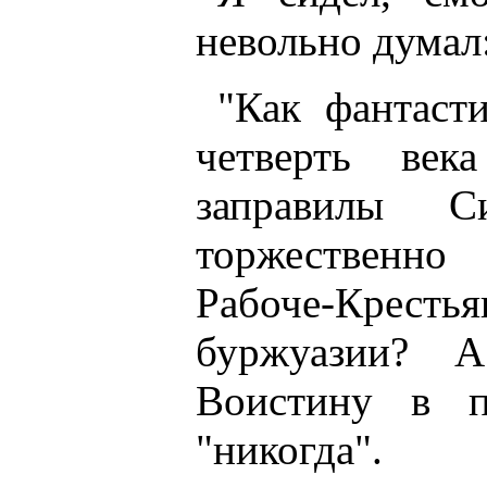
невольно думал
"Как фантаст
четверть век
заправилы 
торжественно
Рабоче-Кресть
буржуазии? А
Воистину в п
"никогда".