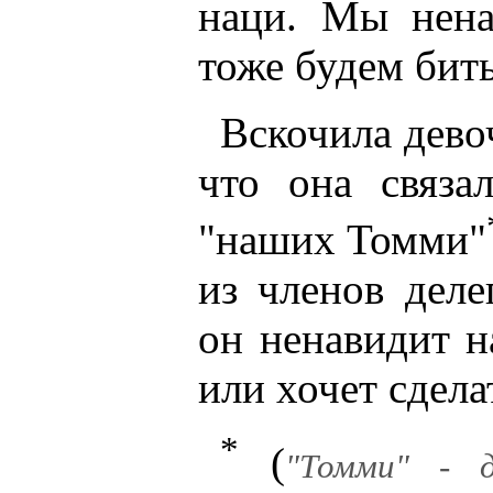
наци. Мы нен
тоже будем бить
Вскочила дево
что она связа
"наших Томми"
из членов деле
он ненавидит н
или хочет сдела
*
(
"Томми" - д