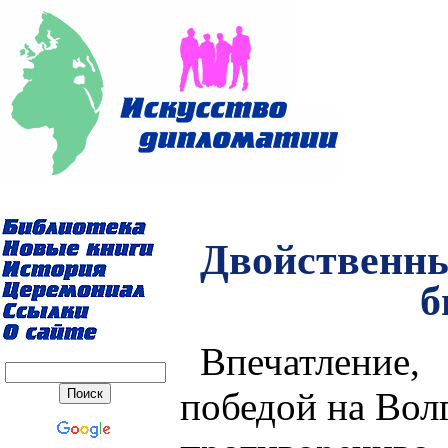
Двойственны
б
Впечатление
победой на Волг