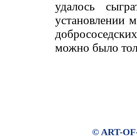
удалось сыгр
установлении 
добрососедски
можно было тол
© ART-OF