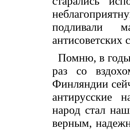
старались исп
неблагоприят
подливали 
антисоветских с
Помню, в годы
раз со вздох
Финляндии сейч
антирусские н
народ стал на
верным, надежн