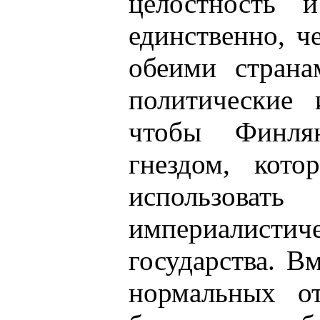
целостность 
единственно, ч
обеими страна
политические 
чтобы Финля
гнездом, кот
использо
империалист
государства. В
нормальных о