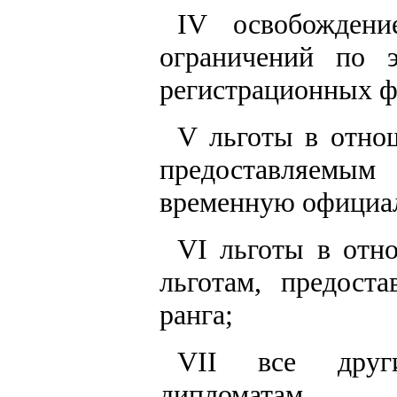
IV освобожден
ограничений по 
регистрационных фо
V льготы в отно
предоставляемым
временную официа
VI льготы в отн
льготам, предост
ранга;
VII все други
дипломатам.