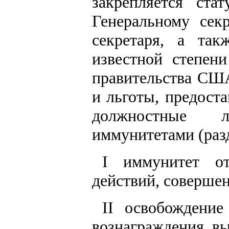
закрепляется ста
Генеральному сек
секретаря, а та
известной степен
правительства СШ
и льготы, предост
должностные 
иммунитетами (разд
I иммунитет о
действий, соверше
II освобождени
вознаграждения, в