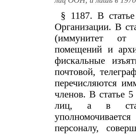
лиц ООН, и лишь в 1970
§ 1187. В стать
Организации. В ст
(иммунитет от 
помещений и архи
фискальные изъят
почтовой, телегра
перечисляются имм
членов. В статье 
лиц, а в стат
уполномочиваетс
персоналу, сове