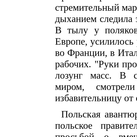
стремительный мар
дыханием следила
В тылу у поляков
Европе, усилилось
во Франции, в Ита
рабочих. "Руки про
лозунг масс. В с
миром, смотре
избавительницу от 
Польская авантюр
польское правит
просьбой о вмеш