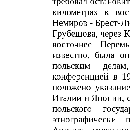
требовал останов
километрах к во
Немиров - Брест-Ли
Грубешова, через К
восточнее Перем
известно, была о
польским делам
конференцией в 1
положено указани
Италии и Японии, 
польского госу
этнографически 
Антанты утвердил