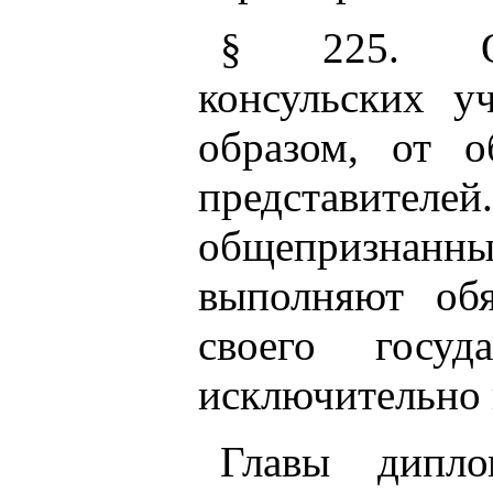
§ 225. Обя
консульских у
образом, от о
представи
общепризнанны
выполняют обя
своего госуд
исключительно 
Главы диплом