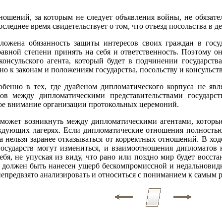
ношений, за которым не следует объявления войны, не обязат
леднее время свидетельствует о том, что отъезд посольства в д
зложена обязанность защиты интересов своих граждан в госу
авной степени принять на себя и ответственность. Поэтому он
консульского агента, который будет в подчинении государст
о к законам и положениям государства, посольству и консульст
обенно в тех, где дуайеном дипломатического корпуса не явл
тов между дипломатическими представительствами государст
бое внимание организации протокольных церемоний.
я может возникнуть между дипломатическими агентами, котор
аждующих лагерях. Если дипломатические отношения полностью
а нельзя заранее отказываться от корректных отношений. В х
осударств могут измениться, и взаимоотношения дипломатов 
ебя, не упуская из виду, что рано или поздно мир будет восс
 должен быть нанесен ущерб бескомпромиссной и недальнови
 непредвзято анализировать и относиться с пониманием к самым