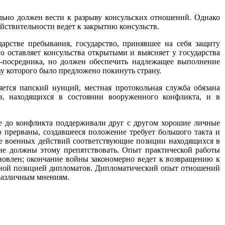
ельно должен вести к разрыву консульских отношений. Однако
ействительности ведет к закрытию консульств.
дарстве пребывания, государство, принявшее на себя защиту
о оставляет консульства открытыми и выясняет у государства
ва-посредника, но должен обеспечить надлежащее выполнение
ву которого было предложено покинуть страну.
яется папский нунций, местная протокольная служба обязана
в, находящихся в состоянии вооруженного конфликта, и в
ые до конфликта поддерживали друг с другом хорошие личные
 прерваны, создавшееся положение требует большого такта и
оде военных действий соответствующие позиции находящихся в
не должны этому препятствовать. Опыт практической работы
тановлен; окончание войны закономерно ведет к возвращению к
дной позицией дипломатов. Дипломатический опыт отношений
 различным мнениям.