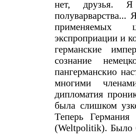
нет, друзья. 
полуварварства... 
применяемых ц
экспроприации и к
германские импе
сознание немец
пангерманскио нас
многими членами
дипломатия проник
была слишком узко
Теперь Германия
(Weltpolitik). Был