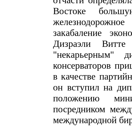
отчасти определял
Востоке больш
железнодорожно
закабаление экон
Дизраэли Витт
"некарьерным" д
консерваторов при
в качестве партийн
он вступил на дип
положению мин
посредником межд
международной би