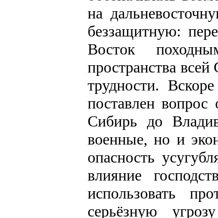
на дальневосточн
беззащитную: пер
Восток походны
пространства всей
трудности. Вскор
поставлен вопрос 
Сибирь до Владив
военные, но и эко
опасность усугубл
влияние господс
использовать пр
серьёзную угроз