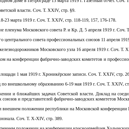
дном доме в Петрограде 13 марта 1919 г. Газетный отчёт. Соч. Т.
етской власти. Соч. Т. XXIV, стр. §9.
 18-23 марта 1919 г. Соч. Т. XXIV, стр. 118-119, 157, 176-178.
 пленума Московского совета Р. и Кр. Д. 5 апреля 1919 г. Соч. Т.
 центрального совета профессиональных союзов 11 апреля 1919 г.
елезнодорожников Московского узла 16 апреля 1919 г. Соч. Т. XX
аком на конференции фабрично-заводских комитетов и профессио
лощади 1 мая 1919 г. Хроникёрские записи. Соч. Т. XXIV, стр. 26
 по внешкольному образованию 6-19 мая 1919 г. Соч. Т. XXIV, ст
нии и ближайших задачах Советской власти. Доклад на соединё
союзов и представителей фабрично-заводских комитетов Москвы 
 внешнем положении республики на Московской конференции Р. К.
ионала. Соч. Т. X-XIV, стр. 389.
треннем положении на конференции красноармейцев Ходынских ла