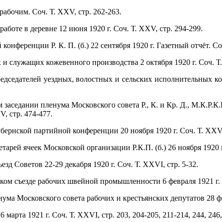
абочим. Соч. Т. XXV, стр. 262-263.
аботе в деревне 12 июня 1920 г. Соч. Т. XXV, стр. 294-299.
конференции Р. К. П. (б.) 22 сентября 1920 г. Газетный отчёт. Со
х и служащих кожевенного производства 2 октября 1920 г. Соч. Т.
едседателей уездных, волостных и сельских исполнительных ко
 заседании пленума Московского совета Р., К. и Кр. Д., М.К.Р.К
V, стр. 474-477.
бернской партийной конференции 20 ноября 1920 г. Соч. Т. XXV,
тарей ячеек Московской организации Р.К.П. (б.) 26 ноября 1920 г
зд Советов 22-29 декабря 1920 г. Соч. Т. XXVI, стр. 5-32.
ском съезде рабочих швейной промышленности 6 февраля 1921 г. С
нума Московского совета рабочих и крестьянских депутатов 28 фев
16 марта 1921 г. Соч. Т. XXVI, стр. 203, 204-205, 211-214, 244, 246