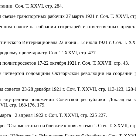
ании. Соч. Т. XXVI, стр. 284.
 съезде транспортных рабочих 27 марта 1921 г. Соч. Т. XXVI, стр.
енном налоге на собрании секретарей и ответственных предста
тического Интернационала 22 июня - 12 июля 1921 г. Соч. Т. XXVI
одному пролетариату. Соч. Т. XXVI, стр. 477.
 политпросветов 17-22 октября 1921 г. Соч. Т. XXVII, стр. 43.
ии четвёртой годовщины Октябрьской революции на собрании 
 советов 23-28 декабря 1921 г. Соч. Т. XXVII, стр. 113-123, 128-
 внутреннем положении Советской республики. Доклад на з
II, стр. 168-176, 179.
марта - 2 апреля 1922 г. Соч. Т. XXVII, стр. 225-227.
: "Старые статьи на близкие к новым темы". Соч. Т. XXVII, стр
нту "Обсервер" и "Манчестер Гардиан" Фарбману. Соч. Т. XXVII,