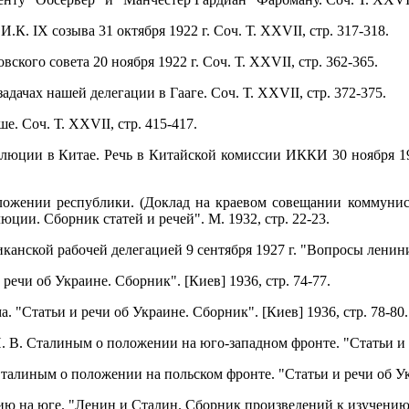
И.К. IX созыва 31 октября 1922 г. Соч. Т. XXVII, стр. 317-318.
ского совета 20 ноября 1922 г. Соч. Т. XXVII, стр. 362-365.
адачах нашей делегации в Гааге. Соч. Т. XXVII, стр. 372-375.
е. Соч. Т. XXVII, стр. 415-417.
люции в Китае. Речь в Китайской комиссии ИККИ 30 ноября 1926
ожении республики. (Доклад на краевом совещании коммунисти
ции. Сборник статей и речей". М. 1932, стр. 22-23.
канской рабочей делегацией 9 сентября 1927 г. "Вопросы ленинизм
 речи об Украине. Сборник". [Киев] 1936, стр. 74-77.
. "Статьи и речи об Украине. Сборник". [Киев] 1936, стр. 78-80.
. В. Сталиным о положении на юго-западном фронте. "Статьи и р
талиным о положении на польском фронте. "Статьи и речи об Укр
ю на юге. "Ленин и Сталин. Сборник произведений к изучению ист