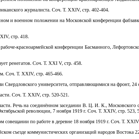
иканского журналиста. Соч. Т. XXIV, стр. 402-404.
енном и военном положении на Московской конференции фабзавк
XIV, стр. 418.
 рабоче-красноармейской конференции Басманного, Лефортовско
ет ренегатов. Соч. Т. XXI V, стр. 458.
 Соч. Т. XXIV, стр. 465-466.
и Свердловского университета, отправляющимися на фронт, 24 окт
сти. Соч. Т. XXIV, стр. 520-521.
асти. Речь на соединённом заседании В. Ц. И. К., Московского с
ябрьской революции, 7 ноября 1919 г. Соч. Т. XXIV, стр. 523, 5
м совещании по работе в деревне 18 ноября 1919 г. Соч. Т. XXIV,
йском съезде коммунистических организаций народов Востока 22 н