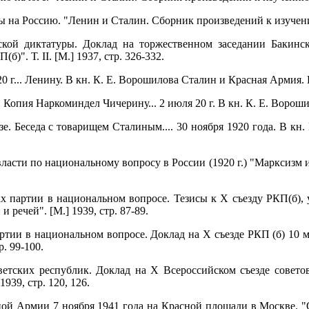
 на Россию. "Ленин и Сталин. Сборник произведений к изучению и
ской диктатуры. Доклад на торжественном заседании Бакинс
". Т. II. [М.] 1937, стр. 326-332.
 г... Ленину. В кн. К. Е. Ворошилова Сталин и Красная Армия. Из
. Копия Наркоминдел Чичерину... 2 июля 20 г. В кн. К. Е. Вороши
е. Беседа с товарищем Сталиным.... 30 ноября 1920 года. В кн.
власти по национальному вопросу в России (1920 г.) "Марксизм
ах партии в национальном вопросе. Тезисы к X съезду РКП(б),
 речей". [М.] 1939, стр. 87-89.
ртии в национальном вопросе. Доклад на X съезде РКП (б) 10 
р. 99-100.
ветских республик. Доклад на X Всероссийском съезде совето
939, стр. 120, 126.
ной Армии 7 ноября 1941 года на Красной площади в Москве. "