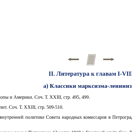
II. Литература к главам I-VII
а) Классики марксизма-ленини
пы и Америки. Соч. Т. XXIII, стр. 495, 499.
ит. Соч. Т. XXIII, стр. 509-510.
внутренней политике Совета народных комиссаров в Петроградск