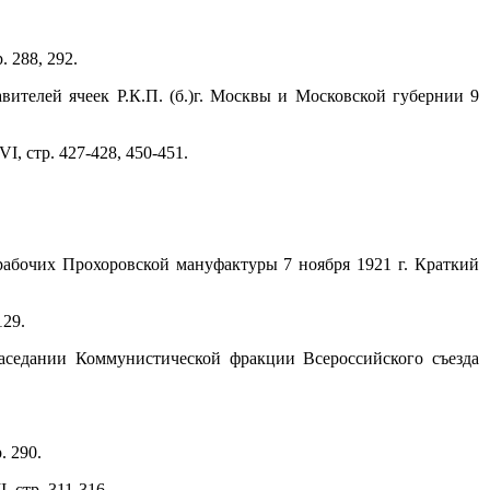
 288, 292.
вителей ячеек Р.К.П. (б.)г. Москвы и Московской губернии 9
, стр. 427-428, 450-451.
рабочих Прохоровской мануфактуры 7 ноября 1921 г. Краткий
129.
аседании Коммунистической фракции Всероссийского съезда
. 290.
 стр. 311-316.