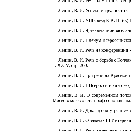
Ленин, В. И. Речь на митинге в Наро
Ленин, В. И. Успехи и трудности Сов
Ленин, В. И. VIII съезд Р. К. П. (б.)
Ленин, В. И. Чрезвычайное заседание
Ленин, В. И. Пленум Всероссийского
Ленин, В. И. Речь на конференции ж
Ленин, В. И. Речь о борьбе с Колч
Т. XXIV, стр. 260.
Ленин, В. И. Три речи на Красной п
Ленин, В. И. 1 Всероссийский съезд
Ленин, В. И. О современном положе
Московского совета профессиональных 
Ленин, В. И. Доклад о внутреннем и
Ленин, В. И. О задачах III Интернац
Ленин, В. И. Речь о внешнем и вну