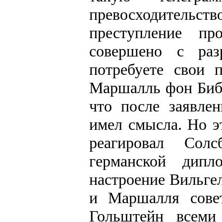
превосходительст
преступление пр
совершено с раз
потребуете свои 
Маршалль фон Бибе
что после заявле
имел смысла. Но э
реагировал Сол
германской дипл
настроение Вильге
и Маршалля совет
Гольштейн всеми