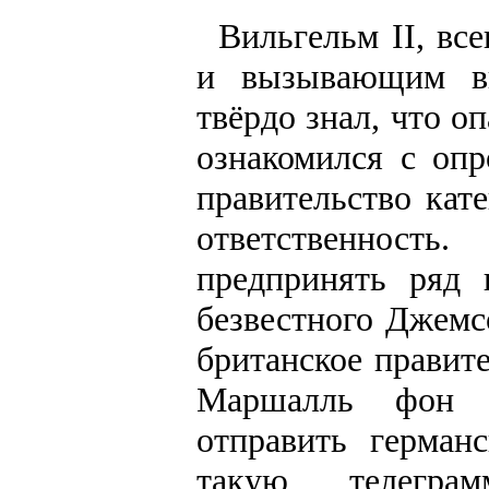
Вильгельм II, вс
и вызывающим вы
твёрдо знал, что о
ознакомился с оп
правительство кат
ответственност
предпринять ряд 
безвестного Джемс
британское правит
Маршалль фон Б
отправить герман
такую телегр