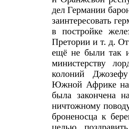
дел Германии баро
заинтересовать гер
в постройке желе
Претории и т. д. 
ещё не были так и
министерству ло
колоний Джозефу
Южной Африке нач
была закончена н
ничтожному поводу
броненосца к бер
целью поздравит