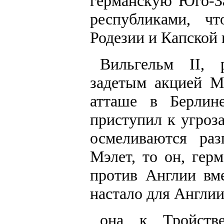
германскую Юго-З
республиками, ч
Родезии и Капской 
Вильгельм II, 
задетым акцией Мэ
атташе в Берлин
приступил к угроз
осмеливаются раз
Мэлет, то он, гер
против Англии вм
настало для Англии
она к Тройств