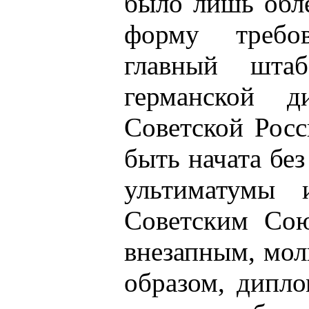
было лишь обл
форму требов
главный шта
германской д
Советской Росс
быть начата без
ультиматумы 
Советским Со
внезапным, мо
образом, дипл