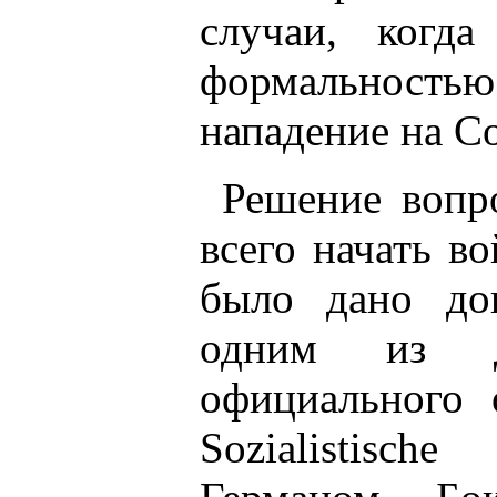
случаи, когд
формальность
нападение на С
Решение вопро
всего начать в
было дано до
одним из де
официального о
Sozialistisc