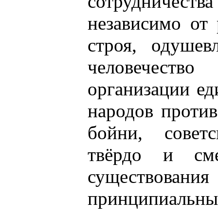
сотрудничес
независимо от 
строя, одушев
человечеств
организации е
народов проти
бойни, совет
твёрдо и см
существов
принципиальны