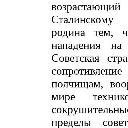
возрастающий
Сталинскому 
родина тем, ч
нападения на
Советская стр
сопротивле
полчищам, во
мире техни
сокрушительные
пределы сове