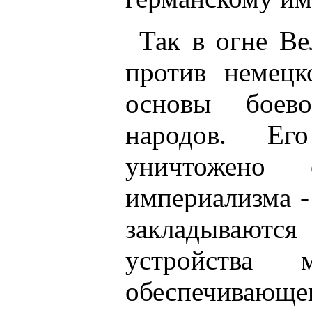
Так в огне В
против немец
основы боево
народов. Ег
уничтожено о
империализма -
закладывают
устройства 
обеспечивающег