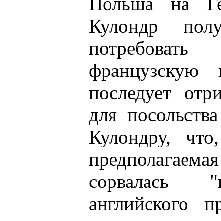
Польша на Ге
Кулондр пол
потребовать
французскую 
последует отри
для посольства
Кулондру, чт
предполагае
сорвалась "в
английского п