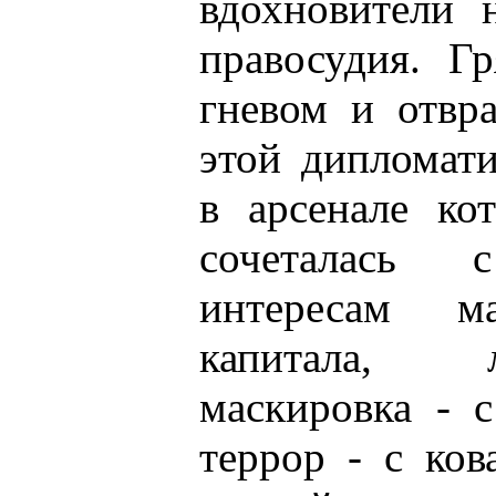
вдохновители 
правосудия. Г
гневом и отвр
этой дипломат
в арсенале ко
сочеталась 
интересам ма
капитала, л
маскировка - 
террор - с ко