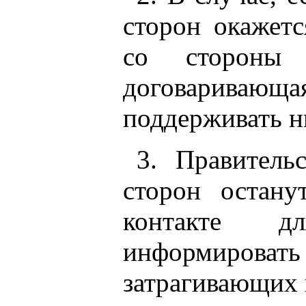
сторон окажет
со стороны 
договариваю
поддерживать ни
3. Правитель
сторон остан
контакте д
информироват
затрагивающих 