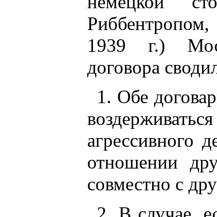
немецкой с
Риббентропом,
1939 г.) Мос
договора своди
1. Обе догова
воздерживаться 
агрессивного д
отношении дру
совместно с др
2. В случае, 