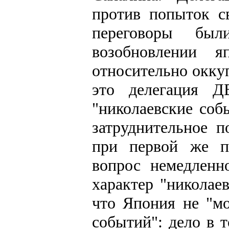
против попыток св
переговоры бы
возобновлении я
относительно окку
это делегация Д
"николаевские соб
затруднительное п
при первой же по
вопрос немедленн
характер "николае
что Япония не "мо
событий": дело в 