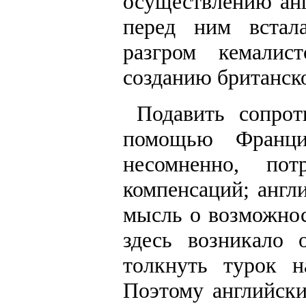
осуществлению анг
перед ним встал
разгром кемалис
созданию британск
Подавить сопро
помощью Франц
несомненно, по
компенсаций; англ
мысль о возможнос
здесь возникало 
толкнуть турок н
Поэтому английск