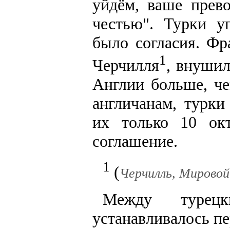
уйдём, ваше прев
честью". Турки у
было согласия. Фр
1
Черчилля
, внушил
Англии больше, че
англичанам, турки
их только 10 ок
соглашение.
1
(
Черчилль, Мировой 
Между турец
устанавливалось п