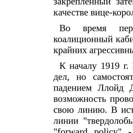
закреплённый зат
качестве вице-коро
Во время пер
коалиционный каби
крайних агрессивн
К началу 1919 г.
дел, но самостоя
падением Ллойд 
возможность прово
свою линию. В ис
линии "твердолобы
"forward policy" 