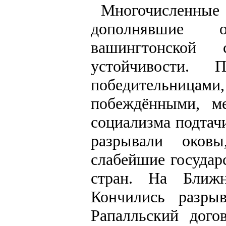
Многочисленн
дополнявшие о
вашингтонской
устойчивости. 
победительни
побеждёнными, м
социализма подтач
разрывали оков
слабейшие государ
стран. На Ближн
Кончились разры
Рапалльский дого