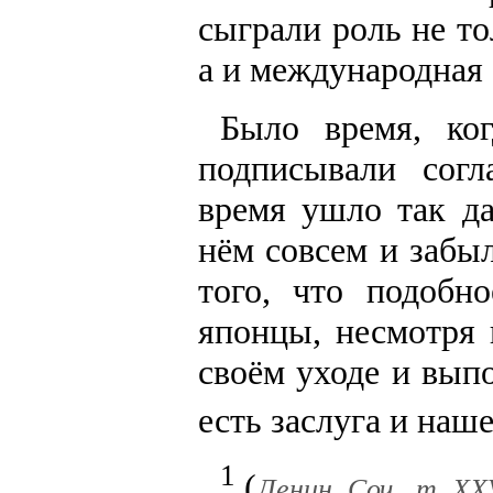
сыграли роль не то
а и международная 
Было время, ко
подписывали сог
время ушло так да
нём совсем и забы
того, что подобн
японцы, несмотря 
своём уходе и выпо
есть заслуга и наш
1
(
Ленин, Соч., т. XXV