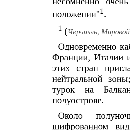
несомненно очень
1
положении"
.
1
(
Черчилль, Мировой к
Одновременно ка
Франции, Италии и
этих стран пригл
нейтральной зоны
турок на Балка
полуострове.
Около полуно
шифрованном вид